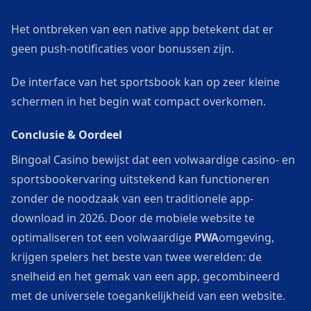
Het ontbreken van een native app betekent dat er
geen push-notificaties voor bonussen zijn.
De interface van het sportsbook kan op zeer kleine
schermen in het begin wat compact overkomen.
Conclusie & Oordeel
Bingoal Casino bewijst dat een volwaardige casino- en
sportsbookervaring uitstekend kan functioneren
zonder de noodzaak van een traditionele app-
download in 2026. Door de mobiele website te
optimaliseren tot een volwaardige
PWA
omgeving,
krijgen spelers het beste van twee werelden: de
snelheid en het gemak van een app, gecombineerd
met de universele toegankelijkheid van een website.