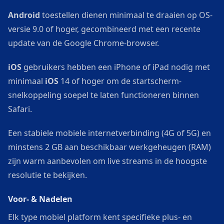
Android
toestellen dienen minimaal te draaien op OS-
versie 9.0 of hoger, gecombineerd met een recente
update van de Google Chrome-browser.
iOS
gebruikers hebben een iPhone of iPad nodig met
minimaal
iOS
14 of hoger om de startscherm-
snelkoppeling soepel te laten functioneren binnen
Safari.
Een stabiele mobiele internetverbinding (4G of 5G) en
minstens 2 GB aan beschikbaar werkgeheugen (RAM)
zijn warm aanbevolen om live streams in de hoogste
resolutie te bekijken.
Voor- & Nadelen
Elk type mobiel platform kent specifieke plus- en