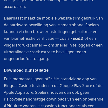
accorderen.
Daarnaast maakt de mobiele website slim gebruik van
de hardware-beveiliging van je smartphone. Spelers
kunnen via hun browserinstellingen gebruikmaken
van biometrische verificatie — zoals
FaceID
of een
vingerafdrukscanner — om sneller in te loggen of een
uitbetalingsverzoek extra te beveiligen tegen
ongeoorloofde toegang.
Download & Installatie
Er is momenteel geen officiële, standalone app van
Bingoal Casino te vinden in de Google Play Store of de
Apple App Store. Spelers hoeven dan ook geen
risicovolle handmatige downloads van een onbekende
APK
uit te voeren. Het casino functioneert als een