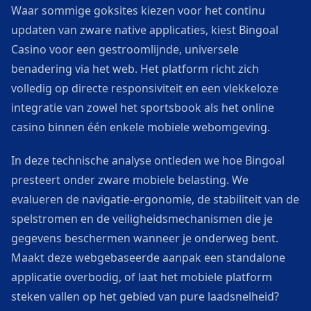
Waar sommige goksites kiezen voor het continu
updaten van zware native applicaties, kiest Bingoal
Casino voor een gestroomlijnde, universele
benadering via het web. Het platform richt zich
volledig op directe responsiviteit en een vlekkeloze
integratie van zowel het sportsbook als het online
casino binnen één enkele mobiele webomgeving.
In deze technische analyse ontleden we hoe Bingoal
presteert onder zware mobiele belasting. We
evalueren de navigatie-ergonomie, de stabiliteit van de
spelstromen en de veiligheidsmechanismen die je
gegevens beschermen wanneer je onderweg bent.
Maakt deze webgebaseerde aanpak een standalone
applicatie overbodig, of laat het mobiele platform
steken vallen op het gebied van pure laadsnelheid?