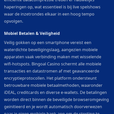
haperingen op, wat essentieel is bij live spelshows
waar de inzetrondes elkaar in een hoog tempo
opvolgen.
Mobiel Betalen & Veiligheid
Veilig gokken op een smartphone vereist een
waterdichte beveiligingslaag, aangezien mobiele
apparaten vaak verbinding maken met wisselende
wifi-hotspots. Bingoal Casino schermt alle mobiele
transacties en datastromen af met geavanceerde
encryptieprotocollen. Het platform ondersteunt
betrouwbare mobiele betaalmethoden, waaronder
iDEAL, creditcards en diverse e-wallets. De betalingen
worden direct binnen de beveiligde browseromgeving
geïnitieerd en je wordt automatisch doorverwezen
naar je eigen mobiele bank-app om de storting te