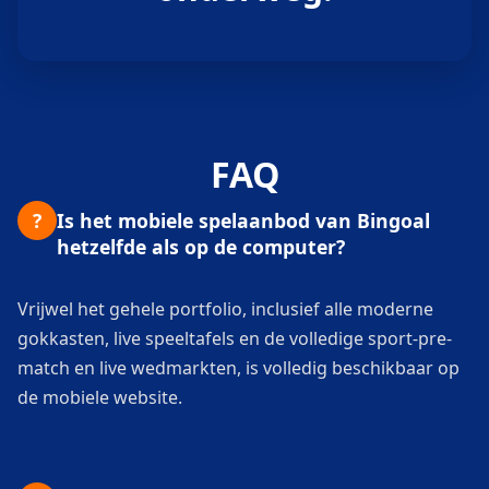
FAQ
Is het mobiele spelaanbod van Bingoal
?
hetzelfde als op de computer?
Vrijwel het gehele portfolio, inclusief alle moderne
gokkasten, live speeltafels en de volledige sport-pre-
match en live wedmarkten, is volledig beschikbaar op
de mobiele website.