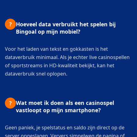
Hoeveel data verbruikt het spelen bij
?
Bingoal op mijn mobiel?
Voor het laden van tekst en gokkasten is het
dataverbruik minimaal. Als je echter live casinospellen
of sportstreams in HD-kwaliteit bekijkt, kan het
dataverbruik snel oplopen.
Wat moet ik doen als een casinospel
?
vastloopt op mijn smartphone?
Geen paniek, je spelstatus en saldo zijn direct op de
server opgeslagen. Ververs simpelweg de pagina of